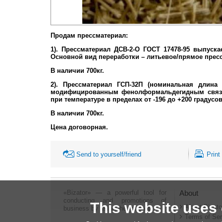
Продам прессматериал:
1). Прессматериал ДСВ-2-О ГОСТ 17478-95 выпуск
Основной вид переработки – литьевое/прямое прес
В наличии 700кг.
2). Прессматериал ГСП-32П (номинальная длина
модифицированным фенолформальдегидным связую
при температуре в пределах от -196 до +200 градусо
В наличии 700кг.
Цена договорная.
Send to yourself/friend
Print
«Bizator» — a powerful tool for
About
conducting and promotions of
This website uses
About Bizato
business by using the Internet..
Terms of Ser