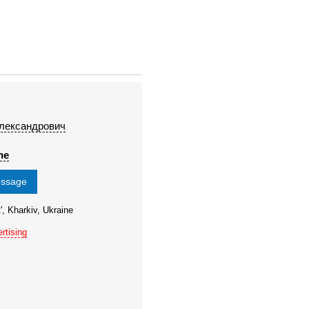
лександрович
ne
essage
', Kharkiv, Ukraine
rtising