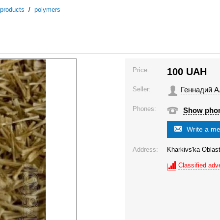
 products
/
polymers
Price:
100
UAH
Seller:
Геннадий А
Phones:
Show pho
Write a m
Address:
Kharkivs'ka Oblast
Classified adve