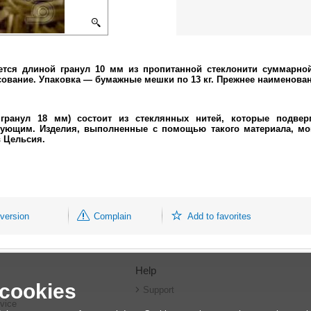
ается длиной гранул 10 мм из пропитанной стеклонити суммарной
сование. Упаковка — бумажные мешки по 13 кг. Прежнее наименован
 гранул 18 мм) состоит из стеклянных нитей, которые подвер
щим. Изделия, выполненные с помощью такого материала, могу
в Цельсия.
 version
Complain
Add to favorites
Help
 cookies
r
Support
vice